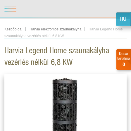
HU
Kezdőoldal
Harvia elektromos szaunakályha
Harvia Legend Home
szaunakályha vezérlés nélkül 6,8 KW
Harvia Legend Home szaunakályha
Kosár
tartalma
vezérlés nélkül 6,8 KW
0