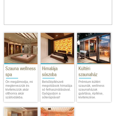
Szauna wellness
Himalája
Kültéri
spa
sószoba
szaunaház
Ön megálmodja, mi
Belsőépítészeti
Prémium kültéri
megtervezzük és
megoldások himalája
szaunák, wellness
kivitelezzük akár
só felhasználásával.
szaunaházak
otthonra akár
Gyógyuljon a
gyártása, építése,
szállodákba.
sóterápiával!
kivitelezése.