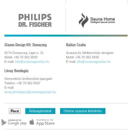
iSauna Design Kft. Dunaszeg
Balázs Csaba
9174 Dunaszeg, Liget u. 11.
Szauna és Wellnessház designer
Mobil: +36 70 362 5830
Mobil: +36 70 362 5830
E-mail:
info@szaunagyartas.hu
E-mail:
info@szaunagyartas.hu
Lévay Bendegúz
Nemzetközi értékesítési igazgató
Telefon: +36 70 362 5597
E-mail:
levay.bendeguz@szaunagyartas.hu
Állásajánlatok
Online szauna felmérés