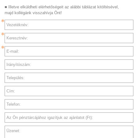
■ Illetve elküldheti elérhetőségeit az alábbi táblázat kitöltésével,
majd kollégánk visszahívja Önt!
Vezetéknév:
Keresztnév:
E-mail:
Irányítószám:
Település:
Cím:
Telefon:
Az Ön pénztárcájához igazítjuk az ajánlatot (Ft):
Üzenet: