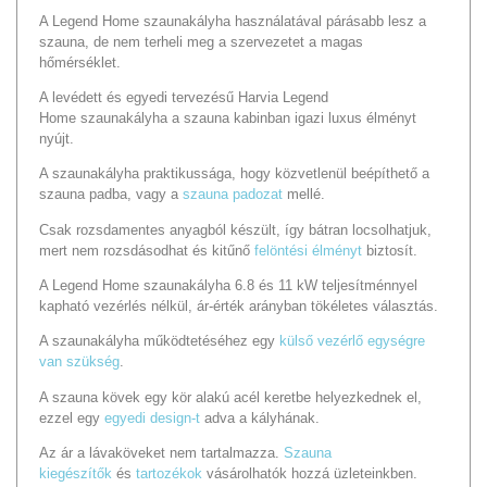
A
Legend Home
szaunakályha használatával párásabb lesz a
szauna, de nem terheli meg a szervezetet a magas
hőmérséklet.
A levédett és egyedi tervezésű Harvia
Legend
Home
szaunakályha a szauna kabinban igazi luxus élményt
nyújt.
A szaunakályha praktikussága, hogy közvetlenül beépíthető a
szauna padba, vagy a
szauna padozat
mellé.
Csak rozsdamentes anyagból készült, így bátran locsolhatjuk,
mert nem rozsdásodhat és kitűnő
felöntési élményt
biztosít.
A Legend Home szaunakályha 6.8 és 11 kW teljesítménnyel
kapható vezérlés nélkül, ár-érték arányban tökéletes választás.
A szaunakályha működtetéséhez egy
külső vezérlő egységre
van szükség
.
A szauna kövek egy kör alakú acél keretbe helyezkednek el,
ezzel egy
egyedi design-t
adva a kályhának.
Az ár a lávaköveket nem tartalmazza.
Szauna
kiegészítők
és
tartozékok
vásárolhatók hozzá üzleteinkben.