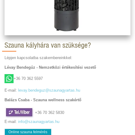
Szauna kályhára van szüksége?
Lépjen kapcsolatba szakembereinkkel:
Lévay Bendegúz - Nemzetközi értékesítési vezető
+36 70 362 5597
E-mail:
levay.bendeguz@szaunagyartas.hu
Balázs Csaba - Szauna wellness szakértő
+36 70 362 5830
E-mail:
info@szaunagyartas.hu
Online szauna felmérés