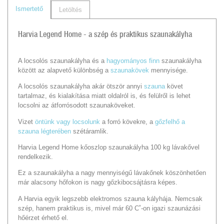
Ismertető
Letöltés
Harvia Legend Home - a szép és praktikus szaunakályha
A locsolós szaunakályha és a
hagyományos finn
szaunakályha
között az alapvető különbség a
szaunakövek
mennyisége.
A locsolós szaunakályha akár ötször annyi
szauna
követ
tartalmaz, és kialakítása miatt oldalról is, és felülről is lehet
locsolni az átforrósodott szaunaköveket.
Vizet
öntünk vagy locsolunk
a forró kövekre, a
gőzfelhő a
szauna légterében
szétáramlik.
Harvia Legend Home kőoszlop szaunakályha 100 kg lávakővel
rendelkezik.
Ez a szaunakályha a nagy mennyiségű lávakőnek köszönhetően
már alacsony hőfokon is nagy gőzkibocsájtásra képes.
A Harvia egyik legszebb elektromos szauna kályhája. Nemcsak
szép, hanem praktikus is, mivel már 60 C˚-on igazi szaunázási
hőérzet érhető el.