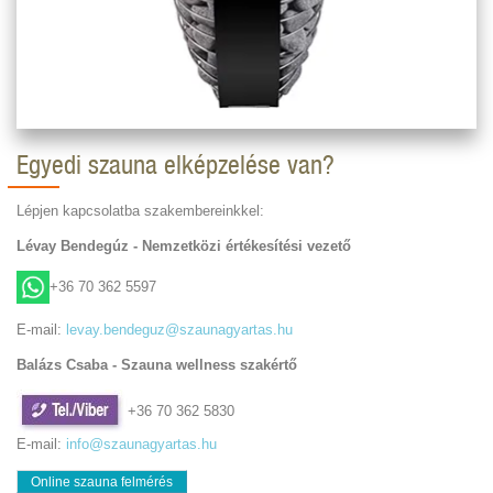
Egyedi szauna elképzelése van?
Lépjen kapcsolatba szakembereinkkel:
Lévay Bendegúz - Nemzetközi értékesítési vezető
+36 70 362 5597
E-mail:
levay.bendeguz@szaunagyartas.hu
Balázs Csaba - Szauna wellness szakértő
+36 70 362 5830
E-mail:
info@szaunagyartas.hu
Online szauna felmérés