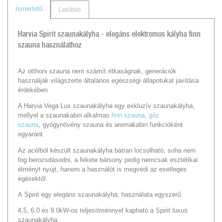
Ismertető
Letöltés
Harvia Spirit szaunakályha - elegáns elektromos kályha finn
szauna használathoz
Az otthoni szauna nem számít ritkaságnak, generációk
használják világszerte általános egészségi állapotukat javítása
érdekében
A Harvia Vega Lux szaunakályha egy exkluzív szaunakályha,
mellyel a szaunakabin alkalmas
finn szauna
,
gőz
szauna
, gyógynövény szauna és aromakabin funkcióként
egyaránt.
Az acélból készült szaunakályha bátran locsolható, soha nem
fog berozsdásodni, a fekete bársony pedig nemcsak esztétikai
élményt nyújt, hanem a használót is megvédi az esetleges
égésektől.
A Spirit egy elegáns szaunakályha, használata egyszerű.
4,5, 6.0 és 9.0kW-os teljesítménnyel kapható a Spirit luxus
szaunakályha.