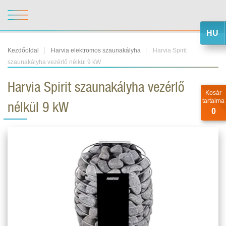
HU
Kezdőoldal
Harvia elektromos szaunakályha
Harvia Spirit
szaunakályha vezérlő nélkül 9 kW
Harvia Spirit szaunakályha vezérlő
Kosár
tartalma
nélkül 9 kW
0