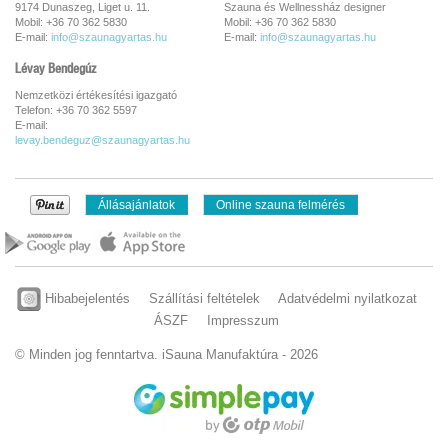
9174 Dunaszeg, Liget u. 11.
Szauna és Wellnessház designer
Mobil: +36 70 362 5830
Mobil: +36 70 362 5830
E-mail:
info@szaunagyartas.hu
E-mail:
info@szaunagyartas.hu
Lévay Bendegúz
Nemzetközi értékesítési igazgató
Telefon: +36 70 362 5597
E-mail:
levay.bendeguz@szaunagyartas.hu
Állásajánlatok
Online szauna felmérés
Hibabejelentés
Szállítási feltételek
Adatvédelmi nyilatkozat
ÁSZF
Impresszum
© Minden jog fenntartva. iSauna Manufaktúra - 2026