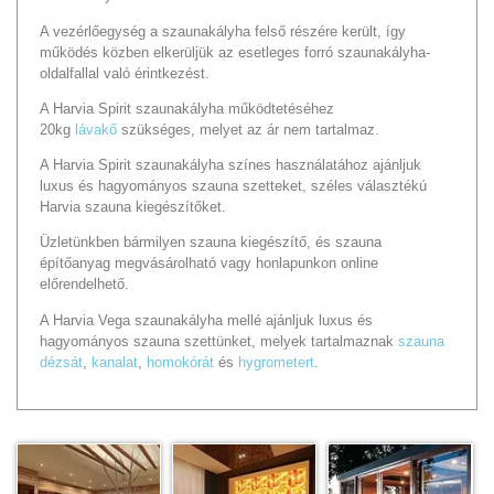
A vezérlőegység a szaunakályha felső részére került, így
működés közben elkerüljük az esetleges forró szaunakályha-
oldalfallal való érintkezést.
A Harvia Spirit szaunakályha működtetéséhez
20kg
lávakő
szükséges, melyet az ár nem tartalmaz.
A Harvia Spirit szaunakályha színes használatához ajánljuk
luxus és hagyományos szauna szetteket, széles választékú
Harvia szauna kiegészítőket.
Üzletünkben bármilyen szauna kiegészítő, és szauna
építőanyag megvásárolható vagy honlapunkon online
előrendelhető.
A Harvia Vega szaunakályha mellé ajánljuk luxus és
hagyományos szauna szettünket, melyek tartalmaznak
szauna
dézsát
,
kanalat
,
homokórát
és
hygrometert
.