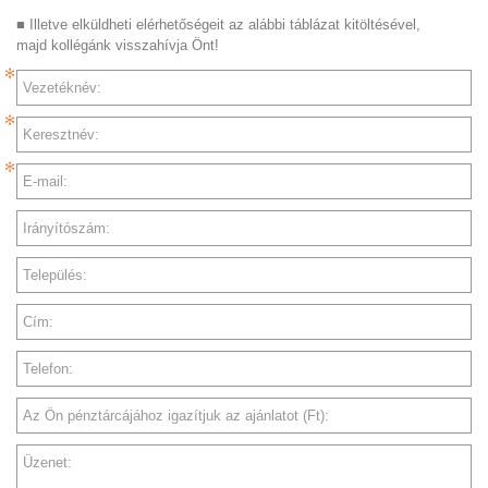
■ Illetve elküldheti elérhetőségeit az alábbi táblázat kitöltésével,
majd kollégánk visszahívja Önt!
Vezetéknév:
Keresztnév:
E-mail:
Irányítószám:
Település:
Cím:
Telefon:
Az Ön pénztárcájához igazítjuk az ajánlatot (Ft):
Üzenet: