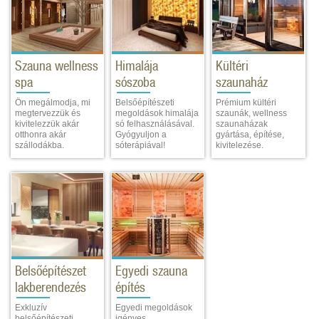
Szauna wellness
Himalája
Kültéri
spa
sószoba
szaunaház
Ön megálmodja, mi
Belsőépítészeti
Prémium kültéri
megtervezzük és
megoldások himalája
szaunák, wellness
kivitelezzük akár
só felhasználásával.
szaunaházak
otthonra akár
Gyógyuljon a
gyártása, építése,
szállodákba.
sóterápiával!
kivitelezése.
Belsőépítészet
Egyedi szauna
lakberendezés
építés
Exkluzív
Egyedi megoldások
belsőépítészeti
igényes