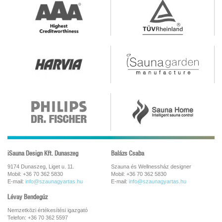
iSauna Design Kft. Dunaszeg
Balázs Csaba
9174 Dunaszeg, Liget u. 11.
Szauna és Wellnessház designer
Mobil: +36 70 362 5830
Mobil: +36 70 362 5830
E-mail:
info@szaunagyartas.hu
E-mail:
info@szaunagyartas.hu
Lévay Bendegúz
Nemzetközi értékesítési igazgató
Telefon: +36 70 362 5597