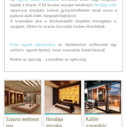
kaptak a fények. A 84 ásványi anyagot tartalmazó
Himalája sófal
narancsos árnyalata szemet gyönyörködtetően olvad össze a
padozat alatti ledes hangulatvilágítással.
A szaunában ülve a látványkadalló tűzjátéka önmagában is
nyugtató, főként ha szauna használat közben élvezhetjük.
Kérje egyedi ajánlatunkat
és tökéletesítse szőlészetét egy
exkluzív, egyedi építésű, luxus szaunaház kialakításával!
Borban az igazság… szaunában az egészség…
Szauna wellness
Himalája
Kültéri
spa
sószoba
szaunaház