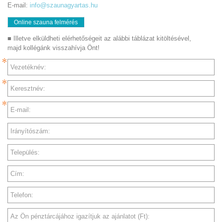
E-mail:
info@szaunagyartas.hu
Online szauna felmérés
■ Illetve elküldheti elérhetőségeit az alábbi táblázat kitöltésével,
majd kollégánk visszahívja Önt!
Vezetéknév:
Keresztnév:
E-mail:
Irányítószám:
Település:
Cím:
Telefon:
Az Ön pénztárcájához igazítjuk az ajánlatot (Ft):