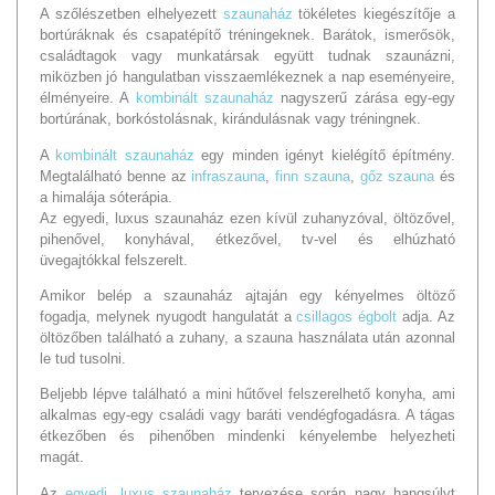
A szőlészetben elhelyezett
szaunaház
tökéletes kiegészítője a
bortúráknak és csapatépítő tréningeknek. Barátok, ismerősök,
családtagok vagy munkatársak együtt tudnak szaunázni,
miközben jó hangulatban visszaemlékeznek a nap eseményeire,
élményeire. A
kombinált szaunaház
nagyszerű zárása egy-egy
bortúrának, borkóstolásnak, kirándulásnak vagy tréningnek.
A
kombinált szaunaház
egy minden igényt kielégítő építmény.
Megtalálható benne az
infraszauna
,
finn szauna
,
gőz szauna
és
a himalája sóterápia.
Az egyedi, luxus szaunaház ezen kívül zuhanyzóval, öltözővel,
pihenővel, konyhával, étkezővel, tv-vel és elhúzható
üvegajtókkal felszerelt.
Amikor belép a szaunaház ajtaján egy kényelmes öltöző
fogadja, melynek nyugodt hangulatát a
csillagos égbolt
adja. Az
öltözőben található a zuhany, a szauna használata után azonnal
le tud tusolni.
Beljebb lépve található a mini hűtővel felszerelhető konyha, ami
alkalmas egy-egy családi vagy baráti vendégfogadásra. A tágas
étkezőben és pihenőben mindenki kényelembe helyezheti
magát.
Az
egyedi, luxus szaunaház
tervezése során nagy hangsúlyt