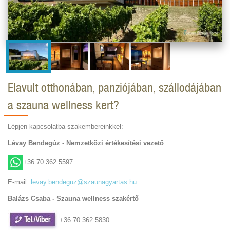
Elavult otthonában, panziójában, szállodájában
a szauna wellness kert?
Lépjen kapcsolatba szakembereinkkel:
Lévay Bendegúz - Nemzetközi értékesítési vezető
+36 70 362 5597
E-mail:
levay.bendeguz@szaunagyartas.hu
Balázs Csaba - Szauna wellness szakértő
+36 70 362 5830