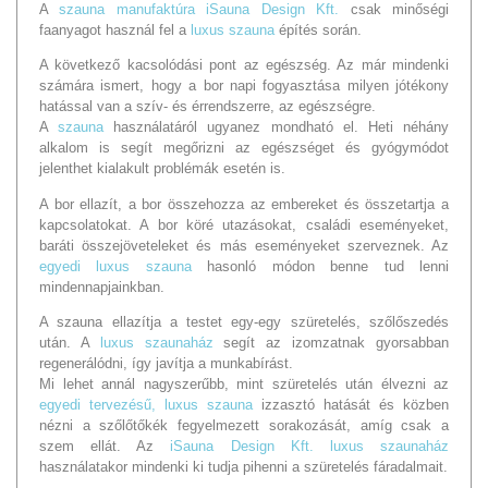
A
szauna manufaktúra iSauna Design Kft.
csak minőségi
faanyagot használ fel a
luxus szauna
építés során.
A következő kacsolódási pont az egészség. Az már mindenki
számára ismert, hogy a bor napi fogyasztása milyen jótékony
hatással van a szív- és érrendszerre, az egészségre.
A
szauna
használatáról ugyanez mondható el. Heti néhány
alkalom is segít megőrizni az egészséget és gyógymódot
jelenthet kialakult problémák esetén is.
A bor ellazít, a bor összehozza az embereket és összetartja a
kapcsolatokat. A bor köré utazásokat, családi eseményeket,
baráti összejöveteleket és más eseményeket szerveznek. Az
egyedi luxus szauna
hasonló módon benne tud lenni
mindennapjainkban.
A szauna ellazítja a testet egy-egy szüretelés, szőlőszedés
után. A
luxus szaunaház
segít az izomzatnak gyorsabban
regenerálódni, így javítja a munkabírást.
Mi lehet annál nagyszerűbb, mint szüretelés után élvezni az
egyedi tervezésű, luxus szauna
izzasztó hatását és közben
nézni a szőlőtőkék fegyelmezett sorakozását, amíg csak a
szem ellát. Az
iSauna Design Kft. luxus szaunaház
használatakor mindenki ki tudja pihenni a szüretelés fáradalmait.