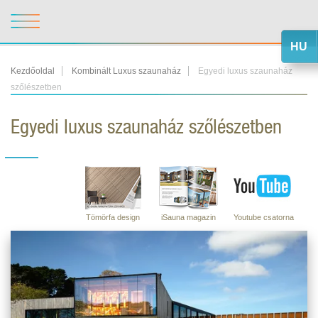
HU
Kezdőoldal
Kombinált Luxus szaunaház
Egyedi luxus szaunaház
szőlészetben
Egyedi luxus szaunaház szőlészetben
Tömörfa design
iSauna magazin
Youtube csatorna