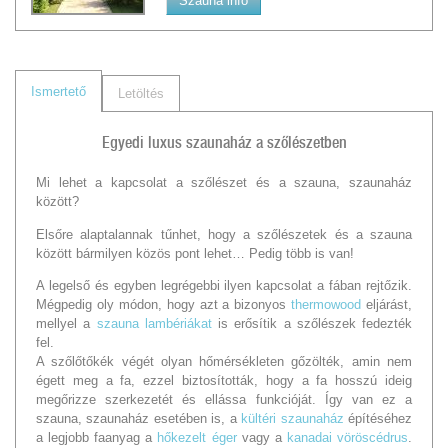
Szauna infó
Ismertető
Letöltés
Egyedi luxus szaunaház a szőlészetben
Mi lehet a kapcsolat a szőlészet és a szauna, szaunaház
között?
Elsőre alaptalannak tűnhet, hogy a szőlészetek és a szauna
között bármilyen közös pont lehet… Pedig több is van!
A legelső és egyben legrégebbi ilyen kapcsolat a fában rejtőzik.
Mégpedig oly módon, hogy azt a bizonyos
thermowood
eljárást,
mellyel a
szauna lambériákat
is erősítik a szőlészek fedezték
fel.
A szőlőtőkék végét olyan hőmérsékleten gőzölték, amin nem
égett meg a fa, ezzel biztosították, hogy a fa hosszú ideig
megőrizze szerkezetét és ellássa funkcióját. Így van ez a
szauna, szaunaház esetében is, a
kültéri szaunaház
építéséhez
a legjobb faanyag a
hőkezelt éger
vagy a
kanadai vöröscédrus
.