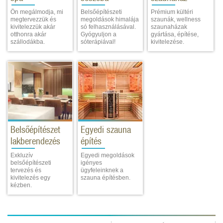
Ön megálmodja, mi
Belsőépítészeti
Prémium kültéri
megtervezzük és
megoldások himalája
szaunák, wellness
kivitelezzük akár
só felhasználásával.
szaunaházak
otthonra akár
Gyógyuljon a
gyártása, építése,
szállodákba.
sóterápiával!
kivitelezése.
Belsőépítészet
Egyedi szauna
lakberendezés
építés
Exkluzív
Egyedi megoldások
belsőépítészeti
igényes
tervezés és
ügyfeleinknek a
kivitelezés egy
szauna építésben.
kézben.